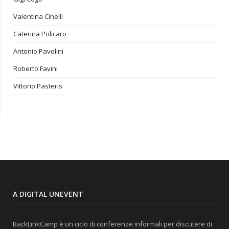
Valentina Cinelli
Caterina Policaro
Antonio Pavolini
Roberto Favini
Vittorio Pasteris
A DIGITAL UNEVENT
BackLinkCamp è un ciclo di conferenze informali per discutere di