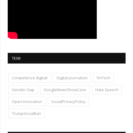
TEMI
Competenze digitali
Digital journalism
FinTech
Gender Gap
GoogleNewsShowCase
Hate Speech
Open Innovation
SocialPrivacyPolicy
TrumpSocialBan