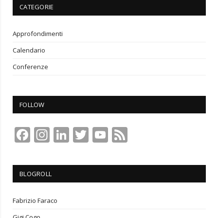
CATEGORIE
Approfondimenti
Calendario
Conferenze
FOLLOW
Facebook
Instagram
LinkedIn
Twitter
YouTube
Feed
Channel
BLOGROLL
Fabrizio Faraco
Gigi Cogo