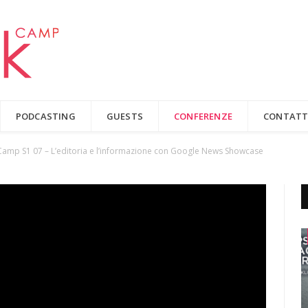
PODCASTING
GUESTS
CONFERENZE
CONTATT
amp S1 07 – L’editoria e l’informazione con Google News Showcase