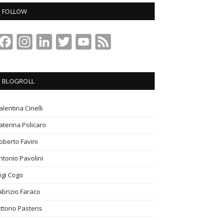
FOLLOW
Facebook
Instagram
LinkedIn
Twitter
YouTube
Feed
Channel
BLOGROLL
alentina Cinelli
aterina Policaro
oberto Favini
ntonio Pavolini
igi Cogo
abrizio Faraco
ittorio Pasteris