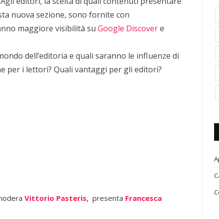
 Agli editori, la scelta di quali contenuti presentare
esta nuova sezione, sono fornite con
anno maggiore visibilità su
Google Discover
e
ndo dell’editoria e quali saranno le influenze di
e per i lettori? Quali vantaggi per gli editori?
A
C
C
 modera
Vittorio Pasteris,
presenta
Francesca