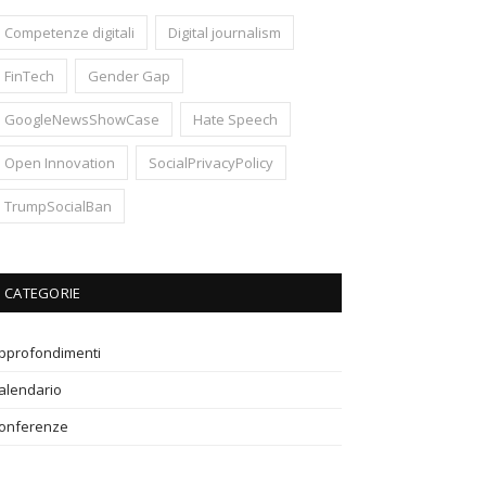
Competenze digitali
Digital journalism
FinTech
Gender Gap
GoogleNewsShowCase
Hate Speech
Open Innovation
SocialPrivacyPolicy
TrumpSocialBan
CATEGORIE
pprofondimenti
alendario
onferenze