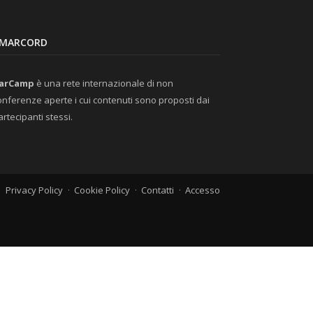
MARCORD
arCamp
è una rete internazionale di non
onferenze aperte i cui contenuti sono proposti dai
artecipanti stessi.
Privacy Policy
Cookie Policy
Contatti
Accesso