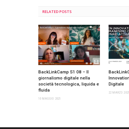
RELATED
POSTS
BackLinkCamp S1 08 – Il
BackLink
giornalismo digitale nella
Innovati
società tecnologica, liquida e
Digitale
fluida
22 MARZO 202
10 MAGGIO 2021