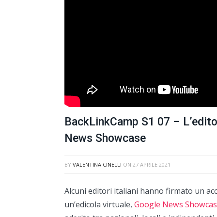
BackLinkCamp S1 07 – L’editor
News Showcase
BY
VALENTINA CINELLI
ON
27 APRILE 2021
Alcuni editori italiani hanno firmato un a
un’edicola virtuale,
Google News Showcas