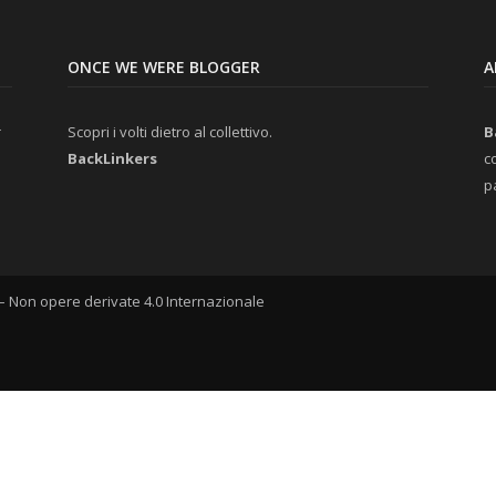
ONCE WE WERE BLOGGER
A
r
Scopri i volti dietro al collettivo.
B
BackLinkers
c
p
 Non opere derivate 4.0 Internazionale