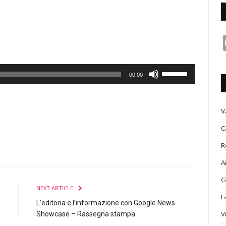
Usa
00:00
i
tasti
freccia
V
su/giù
C
n
per
R
aumentare
o
A
diminuire
G
il
E
NEXT ARTICLE
F
volume.
s
L’editoria e l’informazione con Google News
V
e
Showcase – Rassegna stampa