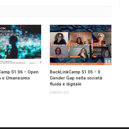
Camp S1 06 – Open
BackLinkCamp S1 05 – Il
on e Umanesimo
Gender Gap nella società
fluida e digitale
1
8 MARZO 2021