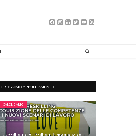
Facebook
Instagram
LinkedIn
Twitter
YouTube
Feed
Channel
I
PROSSIMO APPUNTAMENTO
CALENDARIO
UpSkilling e ReSkilling. L’acquisizione