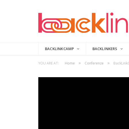
BACKLINKCAMP
BACKLINKERS
»
»
YOU ARE AT:
Home
Conferenze
BackLinkC