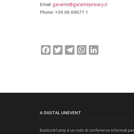
Email:
garante@garanteprivacy.it
Phone: +39 06 69677 1
Facebook
Twitter
Telegram
WhatsApp
LinkedI
A DIGITAL UNEVENT
BackLinkCamp è un ciclo di conferenze informali pe