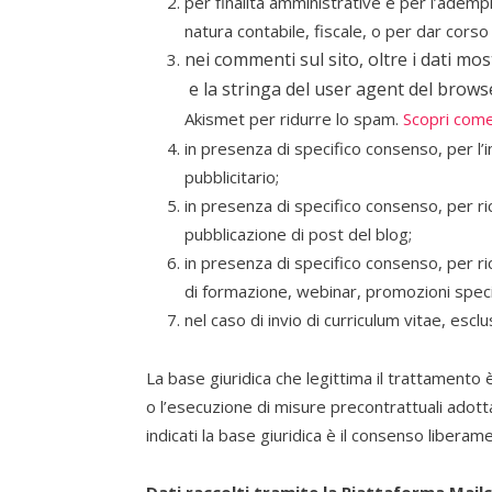
per finalità amministrative e per l’adempi
natura contabile, fiscale, o per dar corso a
nei commenti sul sito, oltre i dati mos
e la stringa del user agent del brows
Akismet per ridurre lo spam.
Scopri come
in presenza di specifico consenso, per l’i
pubblicitario;
in presenza di specifico consenso, per ri
pubblicazione di post del blog;
in presenza di specifico consenso, per ric
di formazione, webinar, promozioni specia
nel caso di invio di curriculum vitae, escl
La base giuridica che legittima il trattamento è
o l’esecuzione di misure precontrattuali adot
indicati la base giuridica è il consenso liberam
Dati raccolti tramite la Piattaforma Mail