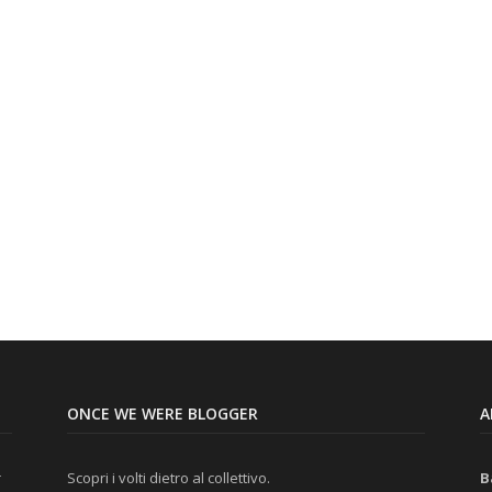
n
ONCE WE WERE BLOGGER
A
r
Scopri i volti dietro al collettivo.
B