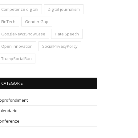
Competenze digitali
Digital journalism
FinTech
Gender Gap
GoogleNewsShowCase
Hate Speech
Open Innovation
SocialPrivacyPolicy
TrumpSocialBan
CATEGORIE
pprofondimenti
alendario
onferenze