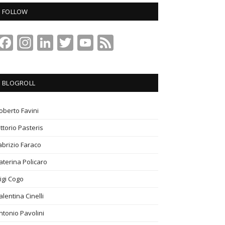
FOLLOW
Facebook
Instagram
LinkedIn
Twitter
YouTube
Feed
Channel
BLOGROLL
oberto Favini
ittorio Pasteris
abrizio Faraco
aterina Policaro
igi Cogo
alentina Cinelli
ntonio Pavolini