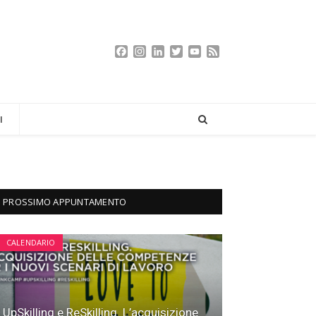
Facebook
Instagram
LinkedIn
Twitter
YouTube
Feed
Channel
I
PROSSIMO APPUNTAMENTO
CALENDARIO
UpSkilling e ReSkilling. L’acquisizione