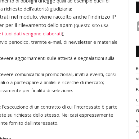
mento di obblighi di legge quali ad esempio quelli di
 richieste dell’autorità giudiziaria;
trati nel modulo, viene raccolto anche l’indirizzo IP
er per il rilevamento dello spam
(questo sito usa
;
 i tuoi dati vengono elaborati
)
nvio periodico, tramite e-mail, di newsletter e materiale
cevere aggiornamenti sulle attività e segnalazioni sulla
R
evere comunicazioni promozionali, inviti a eventi, corsi
V
li o a partecipare a analisi e ricerche di mercato;
F
usivamente per finalità di selezione.
C
 l’esecuzione di un contratto di cui l’interessato è parte
G
tate su richiesta dello stesso. Nei casi espressamente
V
ente fornito dall’interessato.
A
chimp