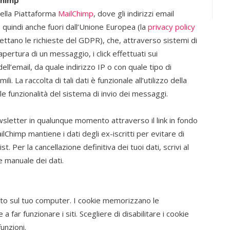
 della Piattaforma
MailChimp
, dove gli indirizzi email
quindi anche fuori dall’Unione Europea (la
privacy policy
ettano le richieste del GDPR), che, attraverso sistemi di
apertura di un messaggio, i click effettuati sui
ell’email, da quale indirizzo IP o con quale tipo di
li. La raccolta di tali dati è funzionale all’utilizzo della
e funzionalità del sistema di invio dei messaggi.
wsletter in qualunque momento attraverso il link in fondo
lChimp mantiene i dati degli ex-iscritti per evitare di
t. Per la cancellazione definitiva dei tuoi dati, scrivi al
e manuale dei dati.
ato sul tuo computer. I cookie memorizzano le
 far funzionare i siti. Scegliere di disabilitare i cookie
unzioni.