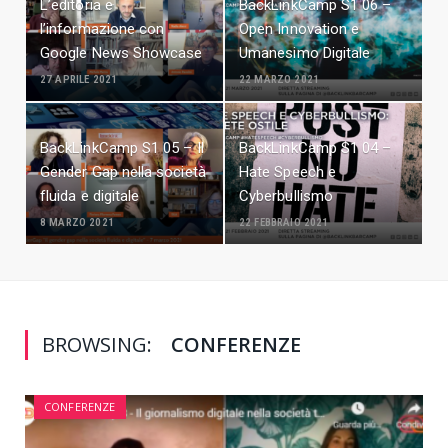
L’editoria e
BackLinkCamp S1 06 –
l’informazione con
Open Innovation e
Google News Showcase
Umanesimo Digitale
27 APRILE 2021
22 MARZO 2021
BackLinkCamp S1 05 – Il
BackLinkCamp S1 04 –
Gender Gap nella società
Hate Speech e
fluida e digitale
Cyberbullismo
8 MARZO 2021
22 FEBBRAIO 2021
BROWSING:
CONFERENZE
CONFERENZE