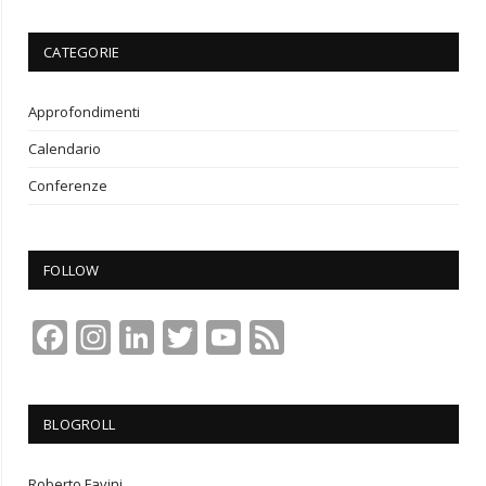
CATEGORIE
Approfondimenti
Calendario
Conferenze
FOLLOW
Facebook
Instagram
LinkedIn
Twitter
YouTube
Feed
Channel
BLOGROLL
Roberto Favini