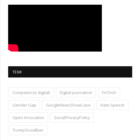
TEMI
Competenze digitali
Digital journalism
FinTech
Gender Gap
GoogleNewsShowCase
Hate Speech
Open Innovation
SocialPrivacyPolicy
TrumpSocialBan