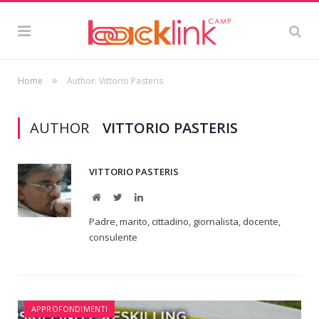
»
Home
Author: Vittorio Pasteris
AUTHOR
VITTORIO PASTERIS
VITTORIO PASTERIS
Website
Twitter
LinkedIn
Padre, marito, cittadino, giornalista, docente,
consulente
APPROFONDIMENTI