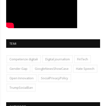
TEMI
Competenze digitali
Digital journalism
FinTech
Gender Gap
GoogleNewsShowCase
Hate Speech
Open Innovation
SocialPrivacyPolicy
TrumpSocialBan