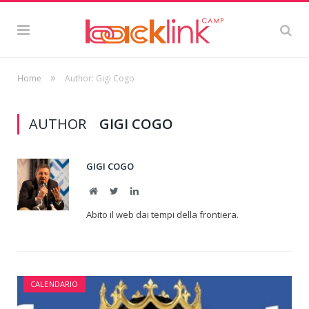
»
Home
Author: Gigi Cogo
AUTHOR
GIGI COGO
GIGI COGO
Website
Twitter
LinkedIn
Abito il web dai tempi della frontiera.
CALENDARIO