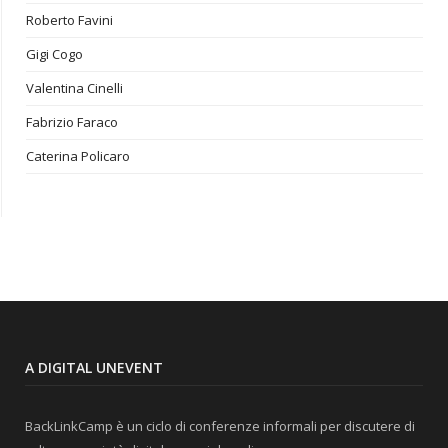
Roberto Favini
Gigi Cogo
Valentina Cinelli
Fabrizio Faraco
Caterina Policaro
A DIGITAL UNEVENT
BackLinkCamp è un ciclo di conferenze informali per discutere di