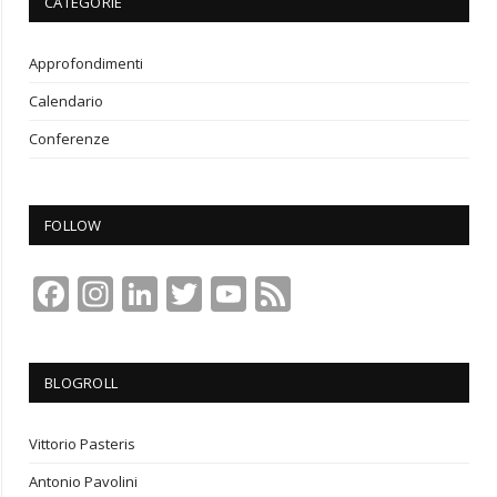
CATEGORIE
Approfondimenti
Calendario
Conferenze
FOLLOW
Facebook
Instagram
LinkedIn
Twitter
YouTube
Feed
Channel
BLOGROLL
Vittorio Pasteris
Antonio Pavolini