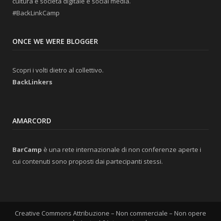
cultura e società digitale e social media.
#BackLinkCamp
ONCE WE WERE BLOGGER
Scopri i volti dietro al collettivo.
BackLinkers
AMARCORD
BarCamp
è una rete internazionale di non conferenze aperte i
cui contenuti sono proposti dai partecipanti stessi.
Creative Commons Attribuzione – Non commerciale – Non opere