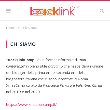
»
Home
Chi Siamo
CHI SIAMO
“BackLinkCamp”
è un format informale di
“non-
conferenze”
in pieno stile
barcamp
che nasce dalla riunione
dei blogger della prima era e seconda era della
blogosfera italiana che ci sono incontrati al Roma
XmasCamp curato da
Francesca Ferrara
e
Valentina Cinelli
nel 2019 e nel 2020.
https://www.xmasbarcamp.it/