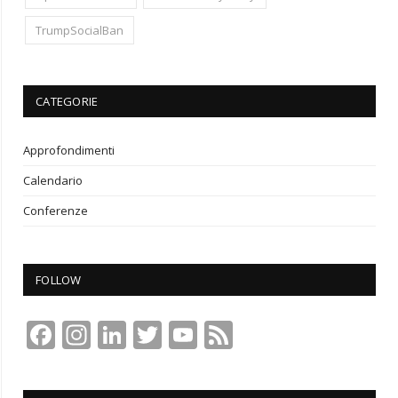
TrumpSocialBan
CATEGORIE
Approfondimenti
Calendario
Conferenze
FOLLOW
Facebook
Instagram
LinkedIn
Twitter
YouTube
Feed
Channel