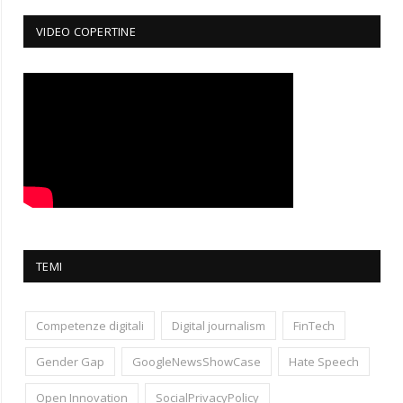
VIDEO COPERTINE
TEMI
Competenze digitali
Digital journalism
FinTech
Gender Gap
GoogleNewsShowCase
Hate Speech
Open Innovation
SocialPrivacyPolicy